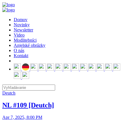
Domov
Novinky
Newsletter
Video
Modlitebníci
Anjelské obrázky
O nás
Kontakt
Deutch
NL #109 [Deutch]
Apr 7, 2025, 8:00 PM