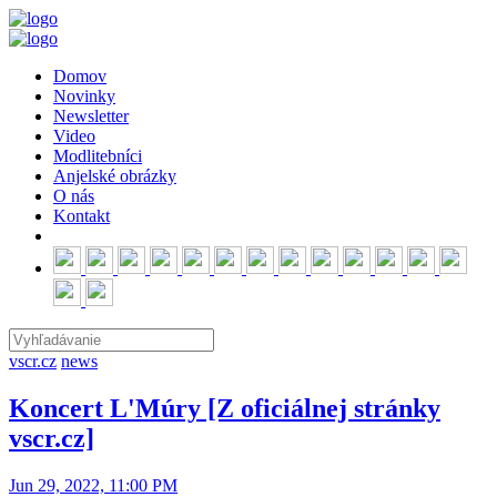
Domov
Novinky
Newsletter
Video
Modlitebníci
Anjelské obrázky
O nás
Kontakt
vscr.cz
news
Koncert L'Múry [Z oficiálnej stránky
vscr.cz]
Jun 29, 2022, 11:00 PM