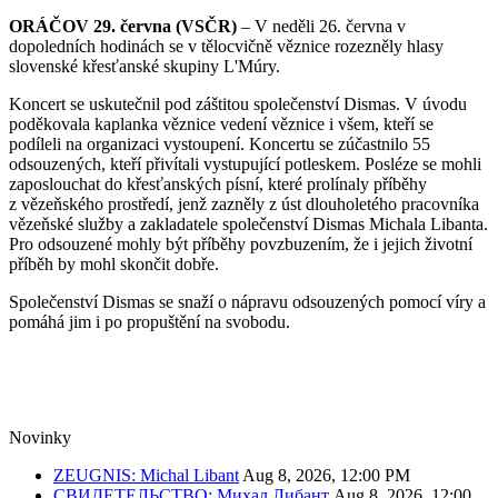
ORÁČOV 29. června (VSČR)
– V neděli 26. června v
dopoledních hodinách se v tělocvičně věznice rozezněly hlasy
slovenské křesťanské skupiny L'Múry.
Koncert se uskutečnil pod záštitou společenství Dismas. V úvodu
poděkovala kaplanka věznice vedení věznice i všem, kteří se
podíleli na organizaci vystoupení. Koncertu se zúčastnilo 55
odsouzených, kteří přivítali vystupující potleskem. Posléze se mohli
zaposlouchat do křesťanských písní, které prolínaly příběhy
z vězeňského prostředí, jenž zazněly z úst dlouholetého pracovníka
vězeňské služby a zakladatele společenství Dismas Michala Libanta.
Pro odsouzené mohly být příběhy povzbuzením, že i jejich životní
příběh by mohl skončit dobře.
Společenství Dismas se snaží o nápravu odsouzených pomocí víry a
pomáhá jim i po propuštění na svobodu.
Novinky
ZEUGNIS: Michal Libant
Aug 8, 2026, 12:00 PM
СВИДЕТЕЛЬСТВО: Михал Либант
Aug 8, 2026, 12:00