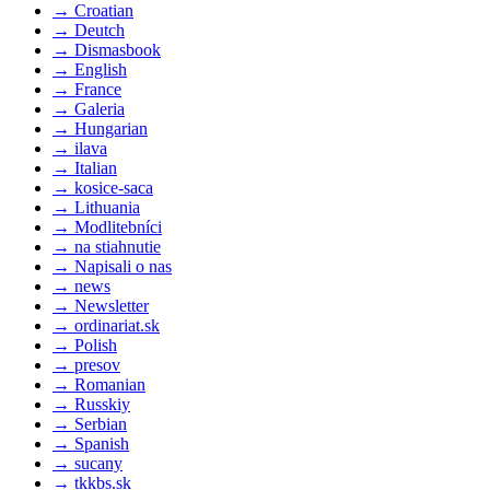
→
Croatian
→
Deutch
→
Dismasbook
→
English
→
France
→
Galeria
→
Hungarian
→
ilava
→
Italian
→
kosice-saca
→
Lithuania
→
Modlitebníci
→
na stiahnutie
→
Napisali o nas
→
news
→
Newsletter
→
ordinariat.sk
→
Polish
→
presov
→
Romanian
→
Russkiy
→
Serbian
→
Spanish
→
sucany
→
tkkbs.sk