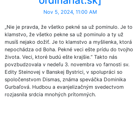
ordinariat.sk]
Nov 5, 2024, 11:00 AM
„Nie je pravda, že všetko pekné sa už pominulo. Je to
klamstvo, že všetko pekne sa už pominulo a ty už
musíš nejako dožiť. Je to klamstvo a myšlienka, ktorá
nepochádza od Boha. Pekné veci ešte prídu do tvojho
života. Veci, ktoré budú ešte krajšie.“ Takto nás
povzbudzovala v nedeľu 3. novembra vo farnosti sv.
Edity Steinovej v Banskej Bystrici, v spolupráci so
spoločenstvom Dismas, známa speváčka Dominika
Gurbaľová. Hudbou a evanjelizačným svedectvom
rozjasnila srdcia mnohých prítomných.