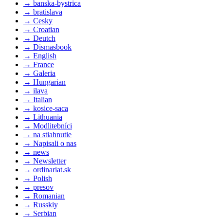
→
banska-bystrica
→
bratislava
→
Cesky
→
Croatian
→
Deutch
→
Dismasbook
→
English
→
France
→
Galeria
→
Hungarian
→
ilava
→
Italian
→
kosice-saca
→
Lithuania
→
Modlitebníci
→
na stiahnutie
→
Napisali o nas
→
news
→
Newsletter
→
ordinariat.sk
→
Polish
→
presov
→
Romanian
→
Russkiy
→
Serbian