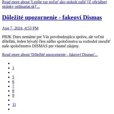
Read more about 'Lepšie raz počuť ako stokrát zažiť [Z oficiálnej
stránky ordinariat.sk]'...
Dôležité upozornenie - fakeoví Dismas
Aug 7, 2024, 4:53 PM
PBJK Dnes nemáme pre Vás povzbudzujúcu správu, ale veľmi
dôležitú, Jeden bývalý člen nášho spoločenstva sa rozhodol zneužiť
naše spoločenstvo DISMAS pre vlastné záujmy.
Read more about 'Dôležité upozornenie - fakeoví Dismas'...
1
5
6
7
8
9
11