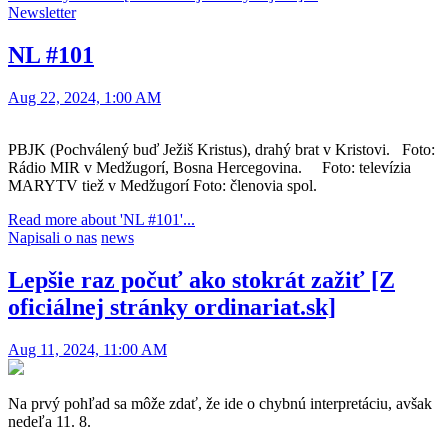
Newsletter
NL #101
Aug 22, 2024, 1:00 AM
PBJK (Pochválený buď Ježiš Kristus), drahý brat v Kristovi. Foto:
Rádio MIR v Medžugorí, Bosna Hercegovina. Foto: televízia
MARYTV tiež v Medžugorí Foto: členovia spol.
Read more about 'NL #101'...
Napisali o nas
news
Lepšie raz počuť ako stokrát zažiť [Z
oficiálnej stránky ordinariat.sk]
Aug 11, 2024, 11:00 AM
Na prvý pohľad sa môže zdať, že ide o chybnú interpretáciu, avšak
nedeľa 11. 8.