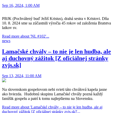
Sep 16, 2024, 1:00 AM
PBJK (Pochválený buď Ježiš Kristus), drahá sestra v Kristovi. Dňa
10. 8. 2024 sme sa zúčastnili výročia 45 rokov od založenia Bratstva
laikov sv.
Read more about 'NL #102'...
news
Lamačské chvály – to nie je len hudba, ale
aj duchovný zážitok [Z oficiálnej stránky
zvjs.sk]
Sep 13, 2024, 11:00 AM
Na slovenskom gospelovom nebi svieti táto chválová kapela jasne
ako hviezda. Hudobnú skupinu Lamačské chvály pozná každý
fanúšik gospelu a patrí k tomu najlepšiemu na Slovensku.
Read more about 'Lamačské chvály – to nie je len hudba, ale aj
duchovný zážitok [Z oficiálnej stránky zvjs.sk]'...